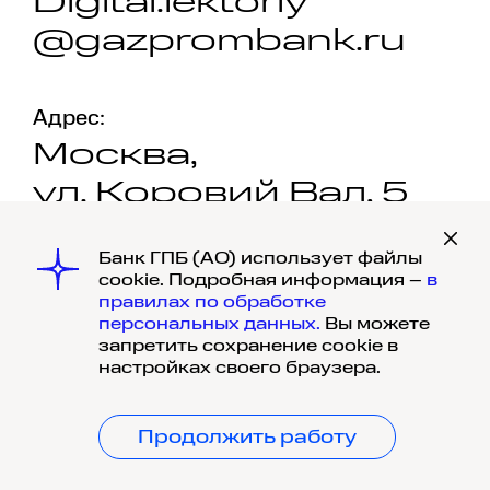
Digital.lektoriy
@gazprombank.ru
Адрес:
Москва,
ул. Коровий Вал, 5
Банк ГПБ (АО) использует файлы
cookie. Подробная информация –
в
правилах по обработке
персональных данных.
Вы можете
запретить сохранение cookie в
© 1990-
2026
, Банк ГПБ (АО) Генеральная
настройках своего браузера.
лицензия Банка России №354, 117420,
г. Москва, ул. Наметкина, д. 16, корпус 1.
Политика обработки и защиты
Продолжить работу
персональных данных