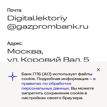
Почта:
Digital.lektoriy
@gazprombank.ru
Адрес:
Москва,
ул. Коровий Вал, 5
Банк ГПБ (АО) использует файлы
cookie. Подробная информация –
в
правилах по обработке
персональных данных.
Вы можете
запретить сохранение cookie в
© 1990-
2026
, Банк ГПБ (АО) Генеральная
настройках своего браузера.
лицензия Банка России №354, 117420,
г. Москва, ул. Наметкина, д. 16, корпус 1.