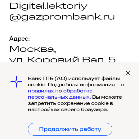
Digital.lektoriy
@gazprombank.ru
Адрес:
Москва,
ул. Коровий Вал, 5
Банк ГПБ (АО) использует файлы
cookie. Подробная информация –
в
правилах по обработке
персональных данных.
Вы можете
запретить сохранение cookie в
© 1990-
2026
, Банк ГПБ (АО) Генеральная
настройках своего браузера.
лицензия Банка России №354, 117420,
г. Москва, ул. Наметкина, д. 16, корпус 1.
Политика обработки и защиты
Продолжить работу
персональных данных