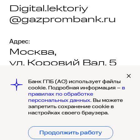
Digital.lektoriy
@gazprombank.ru
Адрес:
Москва,
ул. Коровий Вал, 5
Банк ГПБ (АО) использует файлы
cookie. Подробная информация –
в
правилах по обработке
персональных данных.
Вы можете
запретить сохранение cookie в
© 1990-
2026
, Банк ГПБ (АО) Генеральная
настройках своего браузера.
лицензия Банка России №354, 117420,
г. Москва, ул. Наметкина, д. 16, корпус 1.
Политика обработки и защиты
Продолжить работу
персональных данных