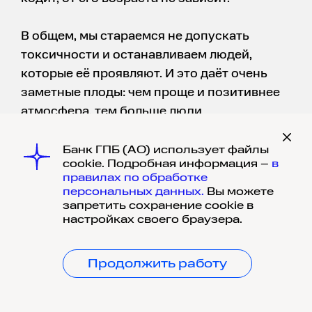
В общем, мы стараемся не допускать
токсичности и останавливаем людей,
которые её проявляют. И это даёт очень
заметные плоды: чем проще и позитивнее
атмосфера, тем больше люди
раскрываются, не боясь, что их заклюют. И
это влияет не только на атмоосферу в
Банк ГПБ (АО) использует файлы
cookie. Подробная информация –
в
коллективе, но и на time-to-market.
правилах по обработке
персональных данных.
Вы можете
запретить сохранение cookie в
ЧТО МОЖНО СКАЗАТЬ ПРО
настройках своего браузера.
ХОББИ ИТ-СПЕЦИАЛИСТОВ?
А ничего нельзя. Невозможно подогнать
Продолжить работу
всех под одну гребёнку.