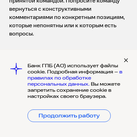
принятой командой. Попросите команду
вернуться с конструктивными
комментариями по конкретным позициям,
которые непонятны или к которым есть
вопросы.
Банк ГПБ (АО) использует файлы
cookie. Подробная информация –
в
правилах по обработке
персональных данных.
Вы можете
запретить сохранение cookie в
Важно, чтобы команда не
настройках своего браузера.
только приняла, но и глубоко
понимала систему роста.
Продолжить работу