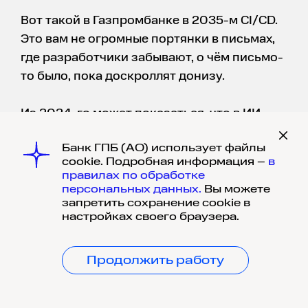
Вот такой в Газпромбанке в 2035-м CI/CD.
Это вам не огромные портянки в письмах,
где разработчики забывают, о чём письмо-
то было, пока доскроллят донизу.
Из 2024-го может показаться, что в ИИ-
ассистентах и в горé генерируемой ими
Банк ГПБ (АО) использует файлы
инфы легко запутаться. Но такой процесс
cookie. Подробная информация –
в
не возник сразу. Потихоньку ИИ-
правилах по обработке
ассистенты получили новые удобные фичи,
персональных данных.
Вы можете
запретить сохранение cookie в
а потом эти фичи стали частью жизни.
настройках своего браузера.
Людям в 2012-м тоже было сложно
представить, как все пуляются
Продолжить работу
голосовухами и кружкáми в мессенджерах.
Шире возможности тестирования