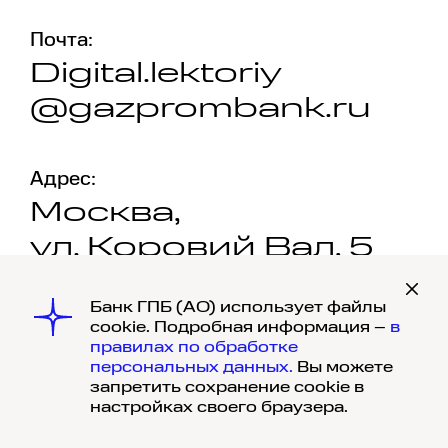
Почта:
Digital.lektoriy
@gazprombank.ru
Адрес:
Москва,
ул. Коровий Вал, 5
Банк ГПБ (АО) использует файлы
cookie. Подробная информация –
в
правилах по обработке
персональных данных.
Вы можете
запретить сохранение cookie в
© 1990-
2026
, Банк ГПБ (АО) Генеральная
настройках своего браузера.
лицензия Банка России №354, 117420,
г. Москва, ул. Наметкина, д. 16, корпус 1.