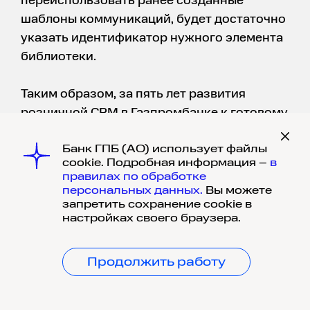
переиспользовать ранее созданные
шаблоны коммуникаций, будет достаточно
указать идентификатор нужного элемента
библиотеки.
Таким образом, за пять лет развития
розничной CRM в Газпромбанке к готовому
вендорскому решению добавились
Банк ГПБ (АО) использует файлы
вспомогательные модули для основного
cookie. Подробная информация –
в
CRM, призванные оптимизировать как
правилах по обработке
персонифицированную работу с
персональных данных.
Вы можете
запретить сохранение cookie в
предложениями банка клиентам, так и сами
настройках своего браузера.
коммуникации с клиентами. Причем, банк
выбрал путь собственной разработки
Продолжить работу
дополнительных модулей, который
оказался эффективнее приобретения
готового продукта на рынке. Во-первых,